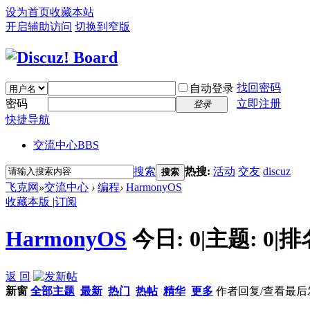
设为首页
收藏本站
开启辅助访问
切换到窄版
找回密码
自动登录
密码
立即注册
登录
快捷导航
交流中心
BBS
搜索
热搜:
活动
交友
discuz
搜索
飞克网
»
交流中心
›
编程
›
HarmonyOS
收藏本版
|
订阅
HarmonyOS
今日:
0
|
主题:
0
|
排
返 回
新窗
全部主题
最新
热门
热帖
精华
更多
作者
回复/查看
最后